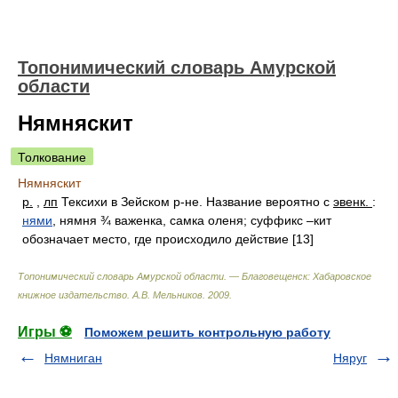
Топонимический словарь Амурской
области
Нямняскит
Толкование
Нямняскит
р.
,
лп
Тексихи в Зейском р-не. Название вероятно с
эвенк.
:
нями
, нямня ¾ важенка, самка оленя; суффикс –кит
обозначает место, где происходило действие [13]
Топонимический словарь Амурской области. — Благовещенск: Хабаровское
книжное издательство
.
А.В. Мельников
.
2009
.
Игры ⚽
Поможем решить контрольную работу
Нямниган
Няруг